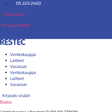
Mene
05 223 2400
sisältöön
Yhteystiedot
Anna palautetta
Verkkokauppa
Laitteet
Varaosat
Verkkokauppa
Laitteet
Varaosat
Kirjaudu sisään
Etusivu
/
Verkkokauppa
/
Pesutorni FI-100,120 Z710719