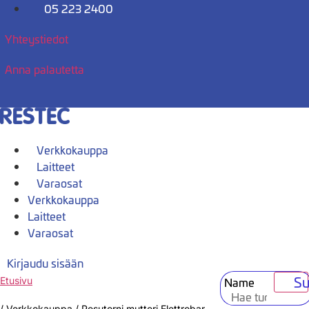
Mene
05 223 2400
sisältöön
Yhteystiedot
Anna palautetta
Verkkokauppa
Laitteet
Varaosat
Verkkokauppa
Laitteet
Varaosat
Kirjaudu sisään
Su
Name
Etusivu
/
Verkkokauppa
/
Pesutorni mutteri Elettrobar