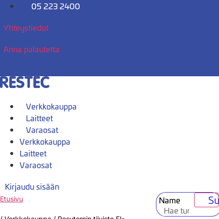
Mene
05 223 2400
sisältöön
Yhteystiedot
Anna palautetta
Verkkokauppa
Laitteet
Varaosat
Verkkokauppa
Laitteet
Varaosat
Kirjaudu sisään
Su
Name
Etusivu
/
Verkkokauppa
/
Pesutornin tiiviste FI-