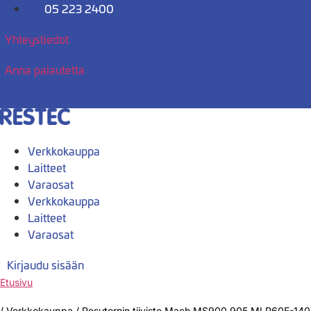
Mene
05 223 2400
sisältöön
Yhteystiedot
Anna palautetta
Verkkokauppa
Laitteet
Varaosat
Verkkokauppa
Laitteet
Varaosat
Kirjaudu sisään
Etusivu
/
Verkkokauppa
/
Pesutornin tiiviste Mach MS900,905 MLP60E-140