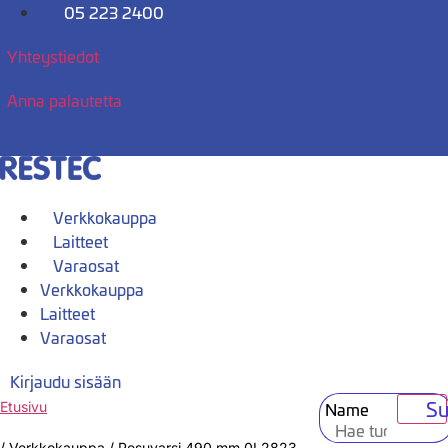
Mene
05 223 2400
sisältöön
Yhteystiedot
Anna palautetta
Verkkokauppa
Laitteet
Varaosat
Verkkokauppa
Laitteet
Varaosat
Kirjaudu sisään
Su
Name
Etusivu
/
Verkkokauppa
/
Pesuvarsi 490 mm 0L2823