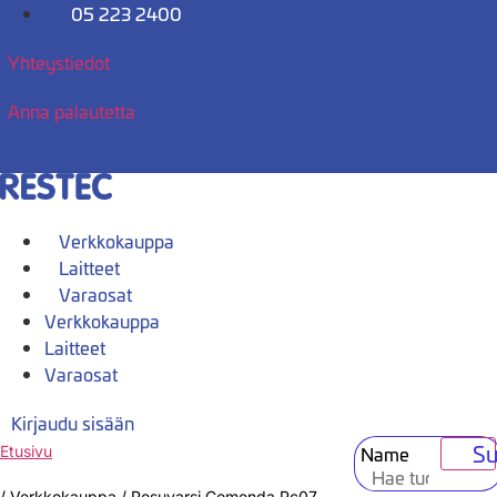
Mene
05 223 2400
sisältöön
Yhteystiedot
Anna palautetta
Verkkokauppa
Laitteet
Varaosat
Verkkokauppa
Laitteet
Varaosat
Kirjaudu sisään
Su
Name
Etusivu
/
Verkkokauppa
/
Pesuvarsi Comenda Pc07,