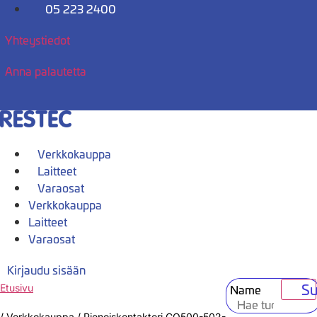
Mene
05 223 2400
sisältöön
Yhteystiedot
Anna palautetta
Verkkokauppa
Laitteet
Varaosat
Verkkokauppa
Laitteet
Varaosat
Kirjaudu sisään
Su
Name
Etusivu
/
Verkkokauppa
/
Pienoiskontaktori CO500-502-