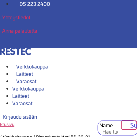
Mene
05 223 2400
sisältöön
Yhteystiedot
Anna palautetta
Verkkokauppa
Laitteet
Varaosat
Verkkokauppa
Laitteet
Varaosat
Kirjaudu sisään
Su
Name
Etusivu
/
Verkkokauppa
/
Pienoskontaktori B6-30-01-