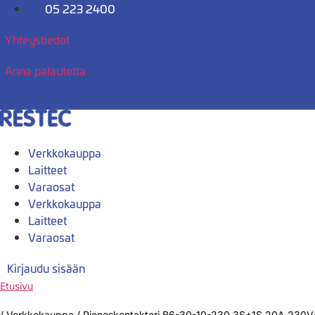
Mene
05 223 2400
sisältöön
Yhteystiedot
Anna palautetta
Verkkokauppa
Laitteet
Varaosat
Verkkokauppa
Laitteet
Varaosat
Kirjaudu sisään
Etusivu
/
Verkkokauppa
/
Pienoskontaktori B6-30-10-230 3S+1S 20A 230VAC