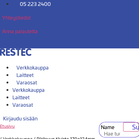
Mene
05 223 2400
sisältöön
Yhteystiedot
Anna palautetta
Verkkokauppa
Laitteet
Varaosat
Verkkokauppa
Laitteet
Varaosat
Kirjaudu sisään
Su
Name
Etusivu
/
Verkkokauppa
/
Piirilevyn tiiviste 170x124mm