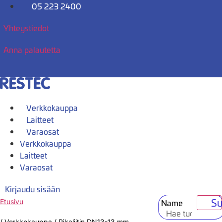
Mene
05 223 2400
sisältöön
Yhteystiedot
Anna palautetta
Verkkokauppa
Laitteet
Varaosat
Verkkokauppa
Laitteet
Varaosat
Kirjaudu sisään
Su
Name
Etusivu
/
Verkkokauppa
/
Pikaliitin DN13-13 mm