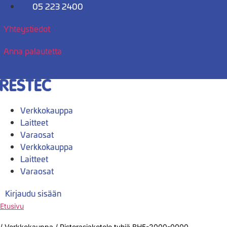
Mene
05 223 2400
sisältöön
Yhteystiedot
Anna palautetta
Verkkokauppa
Laitteet
Varaosat
Verkkokauppa
Laitteet
Varaosat
Kirjaudu sisään
Etusivu
/
Verkkokauppa
/
Pistorasiakotelo tyhjä BH5-2000-0000