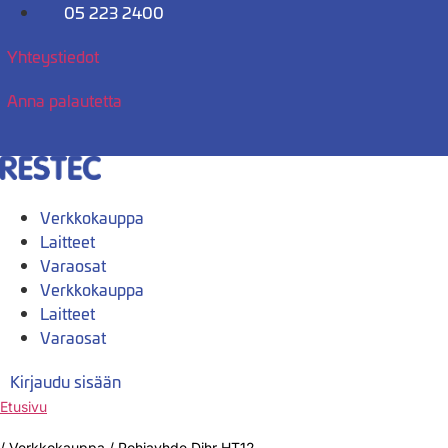
Mene
05 223 2400
sisältöön
Yhteystiedot
Anna palautetta
Verkkokauppa
Laitteet
Varaosat
Verkkokauppa
Laitteet
Varaosat
Kirjaudu sisään
Etusivu
/
Verkkokauppa
/
Pohjayhde Dihr HT12