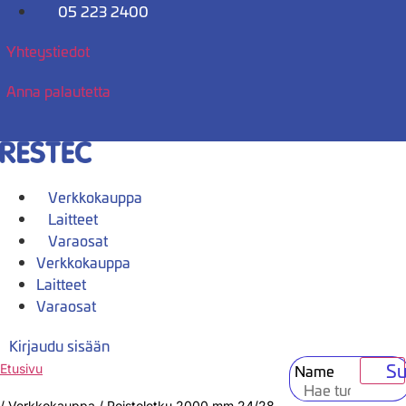
Mene
05 223 2400
sisältöön
Yhteystiedot
Anna palautetta
Verkkokauppa
Laitteet
Varaosat
Verkkokauppa
Laitteet
Varaosat
Kirjaudu sisään
Su
Name
Etusivu
/
Verkkokauppa
/
Poistoletku 2000 mm 24/28