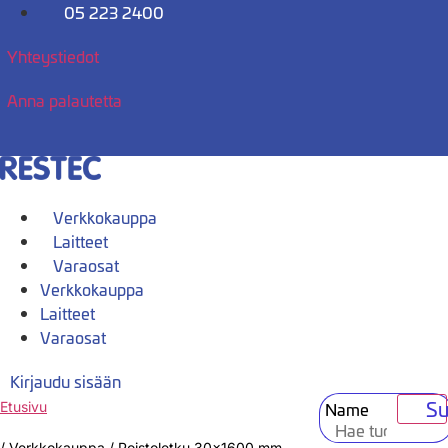
Mene
05 223 2400
sisältöön
Yhteystiedot
Anna palautetta
Verkkokauppa
Laitteet
Varaosat
Verkkokauppa
Laitteet
Varaosat
Kirjaudu sisään
Su
Name
Etusivu
/
Verkkokauppa
/
Poistoletku 30×1600 mm