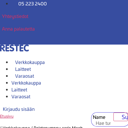
Mene
05 223 2400
sisältöön
Yhteystiedot
Anna palautetta
Verkkokauppa
Laitteet
Varaosat
Verkkokauppa
Laitteet
Varaosat
Kirjaudu sisään
Su
Name
Etusivu
/
Verkkokauppa
/
Poistopumppu sarja Mach