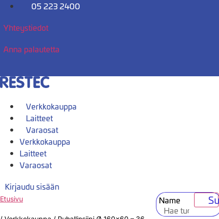
Mene
05 223 2400
sisältöön
Yhteystiedot
Anna palautetta
Verkkokauppa
Laitteet
Varaosat
Verkkokauppa
Laitteet
Varaosat
Kirjaudu sisään
Su
Name
Etusivu
/
Verkkokauppa
/
Puhallinsiipi Ø 160×60 – 36