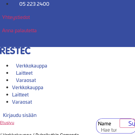
Mene
05 223 2400
sisältöön
Yhteystiedot
Anna palautetta
Verkkokauppa
Laitteet
Varaosat
Verkkokauppa
Laitteet
Varaosat
Kirjaudu sisään
Su
Name
Etusivu
/
Verkkokauppa
/
Pulssikytkin Comenda