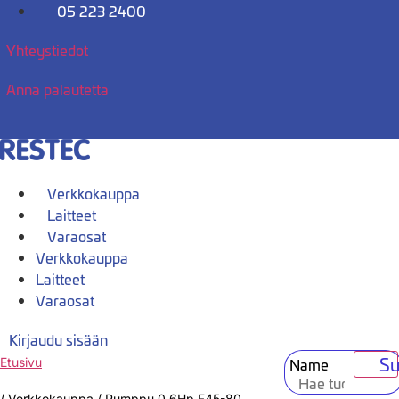
Mene
05 223 2400
sisältöön
Yhteystiedot
Anna palautetta
Verkkokauppa
Laitteet
Varaosat
Verkkokauppa
Laitteet
Varaosat
Kirjaudu sisään
Su
Name
Etusivu
/
Verkkokauppa
/
Pumppu 0.6Hp F45-80