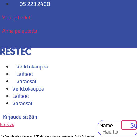
Mene
05 223 2400
sisältöön
Yhteystiedot
Anna palautetta
Verkkokauppa
Laitteet
Varaosat
Verkkokauppa
Laitteet
Varaosat
Kirjaudu sisään
Su
Name
Etusivu
/
Verkkokauppa
/
Tyhjennyspumppu 24/24mm