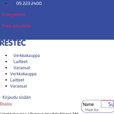
Mene
05 223 2400
sisältöön
Yhteystiedot
Anna palautetta
Verkkokauppa
Laitteet
Varaosat
Verkkokauppa
Laitteet
Varaosat
Kirjaudu sisään
Su
Name
Etusivu
/
Verkkokauppa
/
Pumpun imuyhde Niagra 381