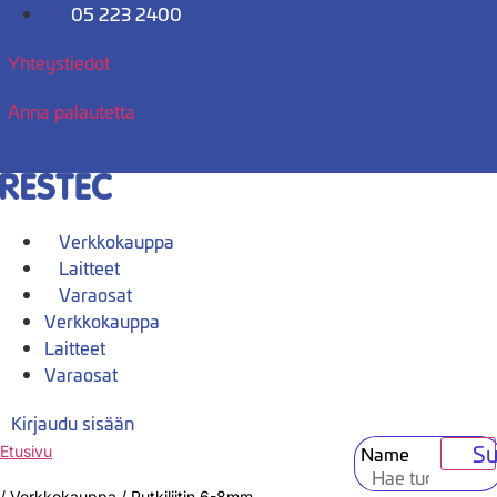
Mene
05 223 2400
sisältöön
Yhteystiedot
Anna palautetta
Verkkokauppa
Laitteet
Varaosat
Verkkokauppa
Laitteet
Varaosat
Kirjaudu sisään
Su
Name
Etusivu
/
Verkkokauppa
/
Putkiliitin 6-8mm