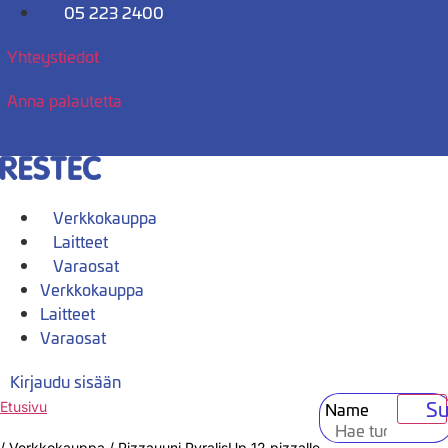
Mene
05 223 2400
sisältöön
Yhteystiedot
Anna palautetta
Verkkokauppa
Laitteet
Varaosat
Verkkokauppa
Laitteet
Varaosat
Kirjaudu sisään
Su
Name
Etusivu
/
Verkkokauppa
/
Pizzauuni PyralisUp 12 pizzalle