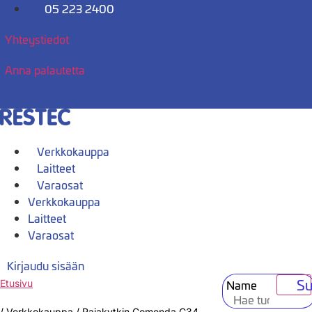
Mene
05 223 2400
sisältöön
Yhteystiedot
Anna palautetta
Verkkokauppa
Laitteet
Varaosat
Verkkokauppa
Laitteet
Varaosat
Kirjaudu sisään
Su
Name
Etusivu
/
Verkkokauppa
/
Rajakytkin Comenda C34