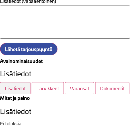
Lisätiedot (vapaaehtoinen)
Lähetä tarjouspyyntö
Avainominaisuudet
Lisätiedot
Lisätiedot
Tarvikkeet
Varaosat
Dokumentit
Mitat ja paino
Lisätiedot
Ei tuloksia.