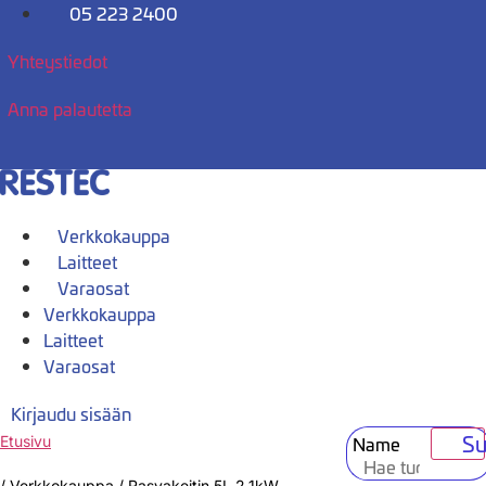
Mene
05 223 2400
sisältöön
Yhteystiedot
Anna palautetta
Verkkokauppa
Laitteet
Varaosat
Verkkokauppa
Laitteet
Varaosat
Kirjaudu sisään
Su
Name
Etusivu
/
Verkkokauppa
/
Rasvakeitin 5L 2,1kW