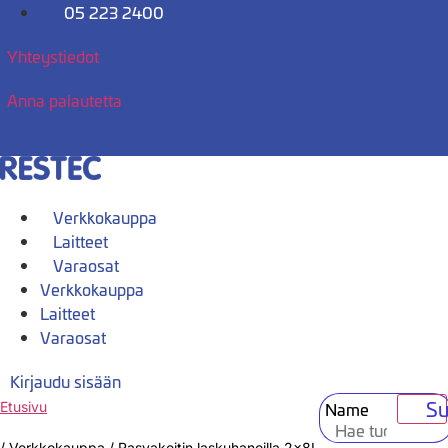
Mene
05 223 2400
sisältöön
Yhteystiedot
Anna palautetta
Verkkokauppa
Laitteet
Varaosat
Verkkokauppa
Laitteet
Varaosat
Kirjaudu sisään
Su
Name
Etusivu
/
Verkkokauppa
/
Rasvakeitin laskuhanoilla 2x8L