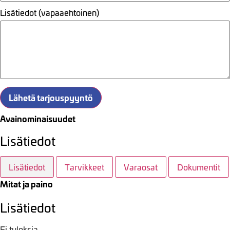
Lisätiedot (vapaaehtoinen)
Lähetä tarjouspyyntö
Avainominaisuudet
Lisätiedot
Lisätiedot
Tarvikkeet
Varaosat
Dokumentit
Mitat ja paino
Lisätiedot
Ei tuloksia.