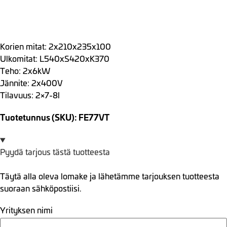
Korien mitat: 2x210x235x100
Ulkomitat: L540xS420xK370
Teho: 2x6kW
Jännite: 2x400V
Tilavuus: 2×7-8l
Tuotetunnus (SKU): FE77VT
Pyydä tarjous tästä tuotteesta
Täytä alla oleva lomake ja lähetämme tarjouksen tuotteesta
suoraan sähköpostiisi.
Yrityksen nimi