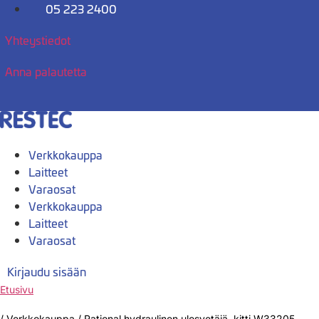
Mene
05 223 2400
sisältöön
Yhteystiedot
Anna palautetta
Verkkokauppa
Laitteet
Varaosat
Verkkokauppa
Laitteet
Varaosat
Kirjaudu sisään
Etusivu
/
Verkkokauppa
/
Rational hydraulinen ulosvetäjä, kitti W33205