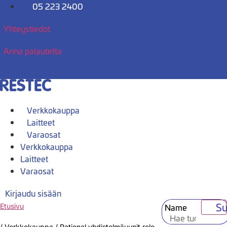
Mene
05 223 2400
sisältöön
Yhteystiedot
Anna palautetta
Verkkokauppa
Laitteet
Varaosat
Verkkokauppa
Laitteet
Varaosat
Kirjaudu sisään
Su
Name
Etusivu
/
Verkkokauppa
/
Rational yhdistelmäuunit rele