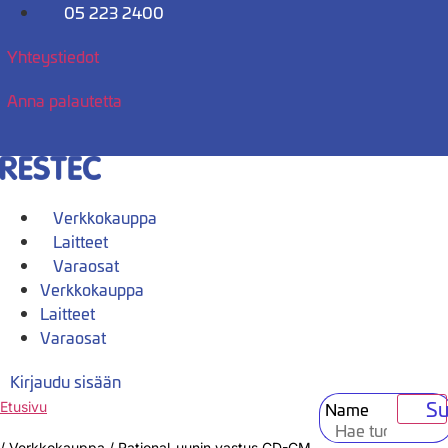
Mene
05 223 2400
sisältöön
Yhteystiedot
Anna palautetta
Verkkokauppa
Laitteet
Varaosat
Verkkokauppa
Laitteet
Varaosat
Kirjaudu sisään
Su
Name
Etusivu
/
Verkkokauppa
/
Rational-uunin vastus CD-CM