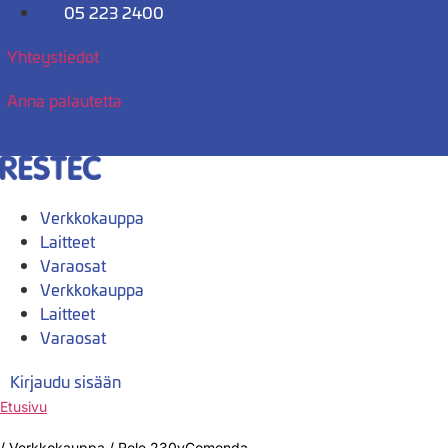
Mene
05 223 2400
sisältöön
Yhteystiedot
Anna palautetta
Verkkokauppa
Laitteet
Varaosat
Verkkokauppa
Laitteet
Varaosat
Kirjaudu sisään
Etusivu
/
Verkkokauppa
/
Rele 230vComenda