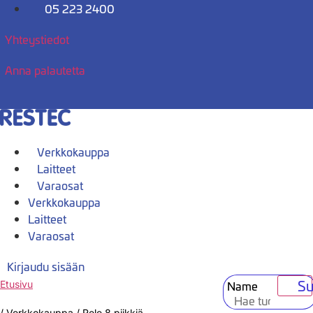
Mene
05 223 2400
sisältöön
Yhteystiedot
Anna palautetta
Verkkokauppa
Laitteet
Varaosat
Verkkokauppa
Laitteet
Varaosat
Kirjaudu sisään
Su
Name
Etusivu
/
Verkkokauppa
/
Rele 8 piikkiä