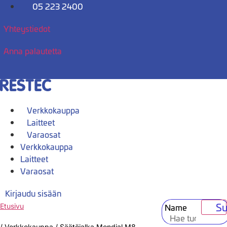
Mene
05 223 2400
sisältöön
Yhteystiedot
Anna palautetta
Verkkokauppa
Laitteet
Varaosat
Verkkokauppa
Laitteet
Varaosat
Kirjaudu sisään
Su
Name
Etusivu
/
Verkkokauppa
/
Säätöjalka Mondial M8