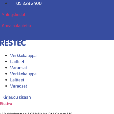
Mene
05 223 2400
sisältöön
Yhteystiedot
Anna palautetta
Verkkokauppa
Laitteet
Varaosat
Verkkokauppa
Laitteet
Varaosat
Kirjaudu sisään
Etusivu
/
Verkkokauppa
/
Säätöjalka RM Gastro M8