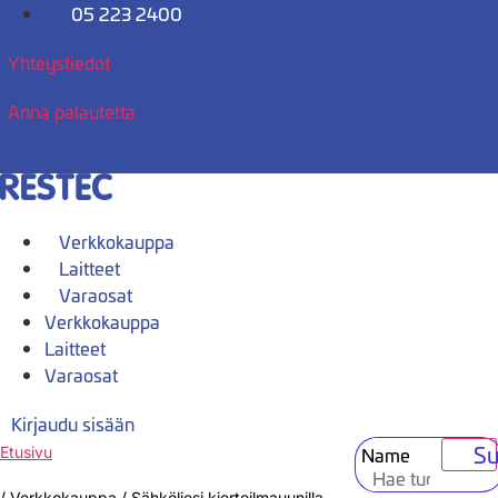
Mene
05 223 2400
sisältöön
Yhteystiedot
Anna palautetta
Verkkokauppa
Laitteet
Varaosat
Verkkokauppa
Laitteet
Varaosat
Kirjaudu sisään
Su
Name
Etusivu
/
Verkkokauppa
/
Sähköliesi kiertoilmauunilla