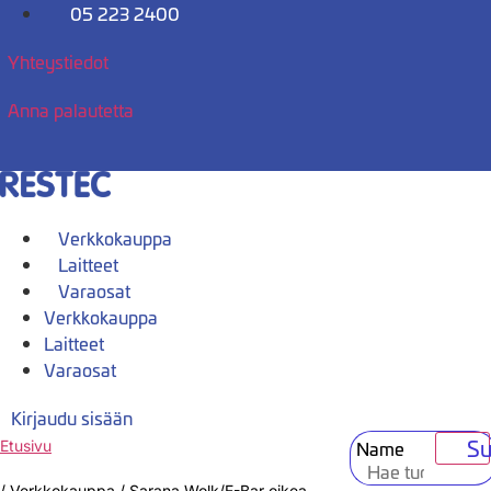
Mene
05 223 2400
sisältöön
Yhteystiedot
Anna palautetta
Verkkokauppa
Laitteet
Varaosat
Verkkokauppa
Laitteet
Varaosat
Kirjaudu sisään
Su
Name
Etusivu
/
Verkkokauppa
/
Sarana Wolk/E-Bar oikea