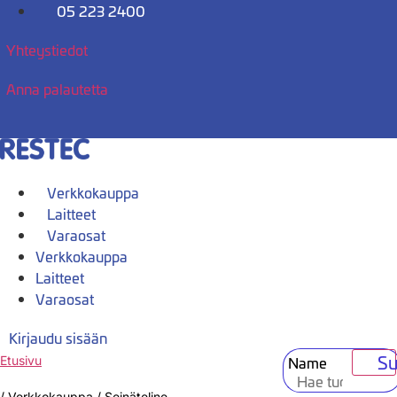
Mene
05 223 2400
sisältöön
Yhteystiedot
Anna palautetta
Verkkokauppa
Laitteet
Varaosat
Verkkokauppa
Laitteet
Varaosat
Kirjaudu sisään
Su
Name
Etusivu
/
Verkkokauppa
/
Seinäteline