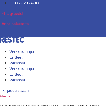
Mene
05 223 2400
sisältöön
Yhteystiedot
Anna palautetta
Verkkokauppa
Laitteet
Varaosat
Verkkokauppa
Laitteet
Varaosat
Kirjaudu sisään
Etusivu
/
Verkkokauppa
/
Schuko-pistotulppa BV6-1402-2031 punainen