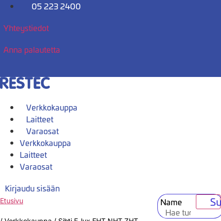
Mene
05 223 2400
sisältöön
Yhteystiedot
Anna palautetta
Verkkokauppa
Laitteet
Varaosat
Verkkokauppa
Laitteet
Varaosat
Kirjaudu sisään
Su
Name
Etusivu
/
Verkkokauppa
/
Sihti E-lux EHT,NHT,ZHT