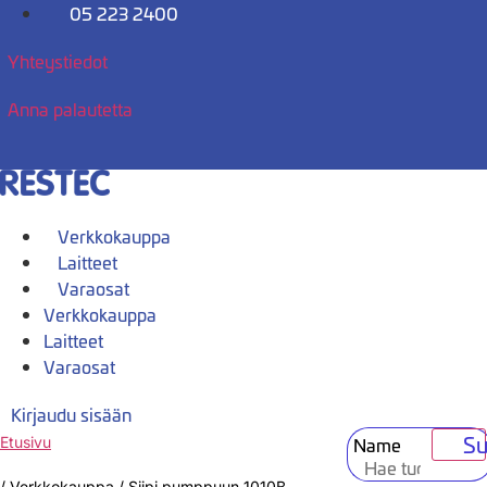
Mene
05 223 2400
sisältöön
Yhteystiedot
Anna palautetta
Verkkokauppa
Laitteet
Varaosat
Verkkokauppa
Laitteet
Varaosat
Kirjaudu sisään
Su
Name
Etusivu
/
Verkkokauppa
/
Siipi pumppuun 1010B