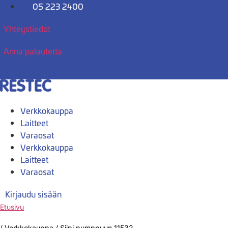
Mene
05 223 2400
sisältöön
Yhteystiedot
Anna palautetta
Verkkokauppa
Laitteet
Varaosat
Verkkokauppa
Laitteet
Varaosat
Kirjaudu sisään
Etusivu
/
Verkkokauppa
/
Siipi pumppuun 11532