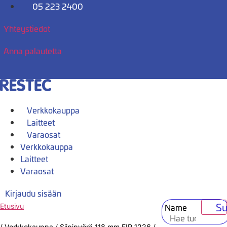
Mene
05 223 2400
sisältöön
Yhteystiedot
Anna palautetta
Verkkokauppa
Laitteet
Varaosat
Verkkokauppa
Laitteet
Varaosat
Kirjaudu sisään
Su
Name
Etusivu
/
Verkkokauppa
/
Siipipyörä 118 mm FIR 1226 /