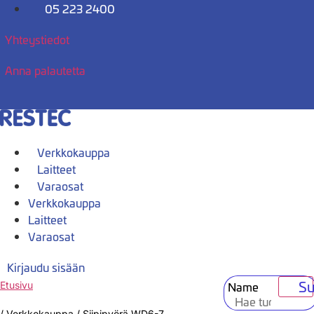
Mene
05 223 2400
sisältöön
Yhteystiedot
Anna palautetta
Verkkokauppa
Laitteet
Varaosat
Verkkokauppa
Laitteet
Varaosat
Kirjaudu sisään
Su
Name
Etusivu
/
Verkkokauppa
/
Siipipyörä WD6-7