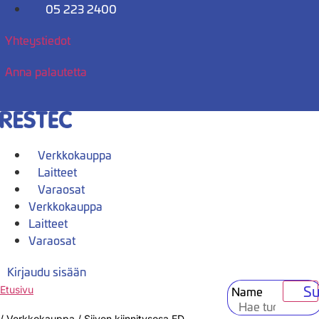
Mene
05 223 2400
sisältöön
Yhteystiedot
Anna palautetta
Verkkokauppa
Laitteet
Varaosat
Verkkokauppa
Laitteet
Varaosat
Kirjaudu sisään
Su
Name
Etusivu
/
Verkkokauppa
/
Siiven kiinnitysosa ED