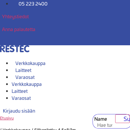
Mene
05 223 2400
sisältöön
Yhteystiedot
Anna palautetta
Verkkokauppa
Laitteet
Varaosat
Verkkokauppa
Laitteet
Varaosat
Kirjaudu sisään
Su
Name
Etusivu
/
Verkkokauppa
/
Silikoniletku 4,5×8/1m