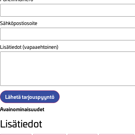
Sähköpostiosoite
Lisätiedot (vapaaehtoinen)
Lähetä tarjouspyyntö
Avainominaisuudet
Lisätiedot