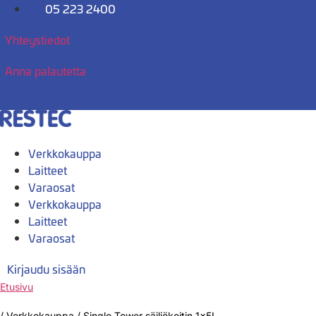
Mene
05 223 2400
sisältöön
Yhteystiedot
Anna palautetta
Verkkokauppa
Laitteet
Varaosat
Verkkokauppa
Laitteet
Varaosat
Kirjaudu sisään
Etusivu
/
Verkkokauppa
/
Single Tower säiliökeitin 1x5L