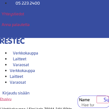
Mene
05 223 2400
sisältöön
Yhteystiedot
Anna palautetta
Verkkokauppa
Laitteet
Varaosat
Verkkokauppa
Laitteet
Varaosat
Kirjaudu sisään
Su
Name
Etusivu
/
Verkkokauppa
/
Sirai kela Z914A 24V 50Hz