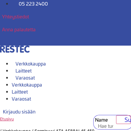
Mene
05 223 2400
sisältöön
Yhteystiedot
Anna palautetta
Verkkokauppa
Laitteet
Varaosat
Verkkokauppa
Laitteet
Varaosat
Kirjaudu sisään
Su
Name
Etusivu
/
Verkkokauppa
/
Sormiruuvi ATA AF88AL45,450