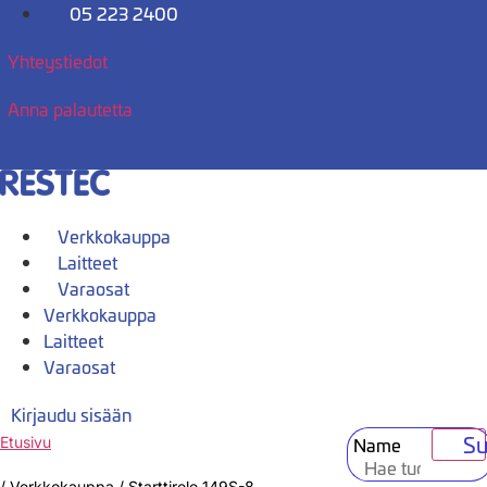
Mene
05 223 2400
sisältöön
Yhteystiedot
Anna palautetta
Verkkokauppa
Laitteet
Varaosat
Verkkokauppa
Laitteet
Varaosat
Kirjaudu sisään
Su
Name
Etusivu
/
Verkkokauppa
/
Starttirele 149S-8