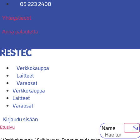
Mene
05 223 2400
sisältöön
Yhteystiedot
Anna palautetta
Verkkokauppa
Laitteet
Varaosat
Verkkokauppa
Laitteet
Varaosat
Kirjaudu sisään
Su
Name
Etusivu
/
Verkkokauppa
/
Suihkuvarsi Fagor muovi vasen