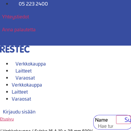
Mene
05 223 2400
sisältöön
Yhteystiedot
Anna palautetta
Verkkokauppa
Laitteet
Varaosat
Verkkokauppa
Laitteet
Varaosat
Kirjaudu sisään
Su
Name
Etusivu
/
Verkkokauppa
/
Sulake 16 A 10 x 38 mm 500V